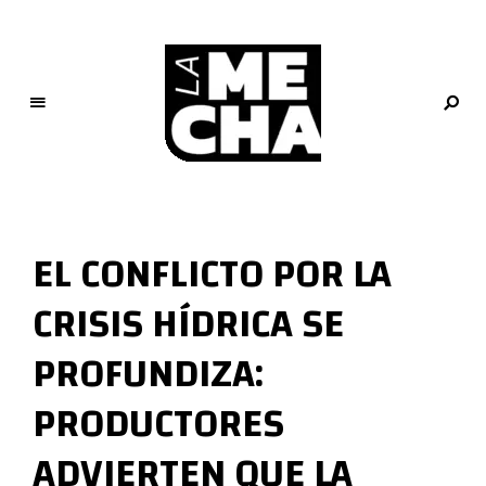
L
a
M
EL CONFLICTO POR LA
e
c
CRISIS HÍDRICA SE
h
a
PROFUNDIZA:
PERIODISMO DIGITAL
PRODUCTORES
ADVIERTEN QUE LA