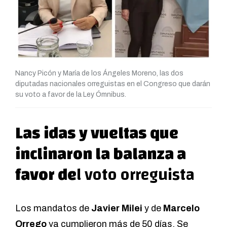
Nancy Picón y María de los Ángeles Moreno, las dos
diputadas nacionales orreguistas en el Congreso que darán
su voto a favor de la Ley Ómnibus.
Las idas y vueltas que
inclinaron la balanza a
favor de
l voto orreguista
Los mandatos de
Javier Milei
y de
Marcelo
Orrego
ya cumplieron más de 50 días. Se