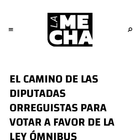
L
a
M
EL CAMINO DE LAS
e
c
DIPUTADAS
h
a
ORREGUISTAS PARA
PERIODISMO DIGITAL
VOTAR A FAVOR DE LA
LEY ÓMNIBUS