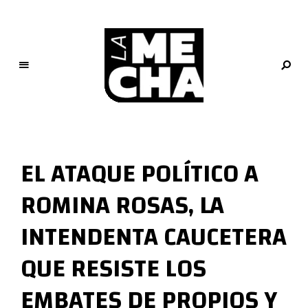
L
a
M
EL ATAQUE POLÍTICO A
e
c
ROMINA ROSAS, LA
h
a
INTENDENTA CAUCETERA
PERIODISMO DIGITAL
QUE RESISTE LOS
EMBATES DE PROPIOS Y