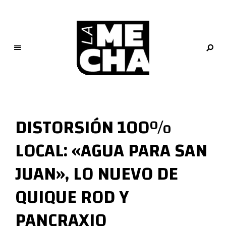
L
a
M
DISTORSIÓN 100%
e
c
LOCAL: «AGUA PARA SAN
h
a
JUAN», LO NUEVO DE
PERIODISMO DIGITAL
QUIQUE ROD Y
PANCRAXI0