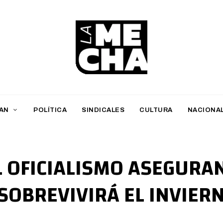
L
a
M
AN
POLÍTICA
SINDICALES
CULTURA
NACIONA
e
c
h
L OFICIALISMO ASEGURAN
a
SOBREVIVIRÁ EL INVIER
PERIODISMO DIGITAL