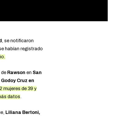
d
, se notificaron
se habían registrado
ño.
o de
Rawson
en
San
 Godoy Cruz en
2 mujeres de 39 y
 más datos
.
ue,
Liliana Bertoni,