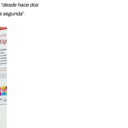
e
“desde hace dos
la segunda
”.