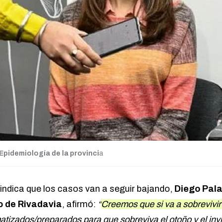
 Epidemiología de la provinci
a
 indica que los casos van a seguir bajando,
Diego Pala
o de Rivadavia
, afirmó:
“
Creemos que si va a sobrevivir 
atizados/preparados para que sobreviva el otoño y el inv