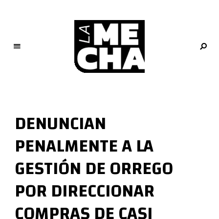
L
a
M
DENUNCIAN
e
c
PENALMENTE A LA
h
a
GESTIÓN DE ORREGO
PERIODISMO DIGITAL
POR DIRECCIONAR
COMPRAS DE CASI