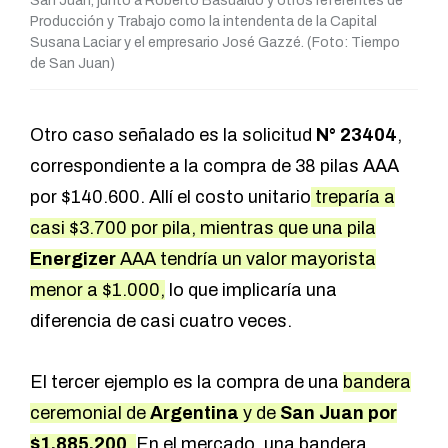
San Juan, junto a Roberto Basualdo y otros referentes de
Producción y Trabajo como la intendenta de la Capital
Susana Laciar y el empresario José Gazzé. (Foto: Tiempo
de San Juan)
Otro caso señalado es la solicitud
N° 23404
,
correspondiente a la compra de 38 pilas AAA
por $140.600. Allí el costo unitario
treparía a
casi $3.700 por pila, mientras que una pila
Energizer
AAA tendría un valor mayorista
menor a $1.000,
lo que implicaría una
diferencia de casi cuatro veces.
El tercer ejemplo es la compra de una
bandera
ceremonial de
Argentina
y de
San Juan por
$1.885.200
.
En el mercado, una bandera