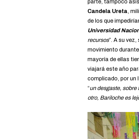
parte, tampoco asis
Candela Ureta
, mi
de los que impedirían
Universidad Nacion
recursos
”. A su vez,
movimiento durante 
mayoría de ellas tie
viajará este año par
complicado, por un l
“
un desgaste, sobre 
otro, Bariloche es le