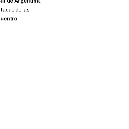
ur de Argentina
,
taque de las
cuentro