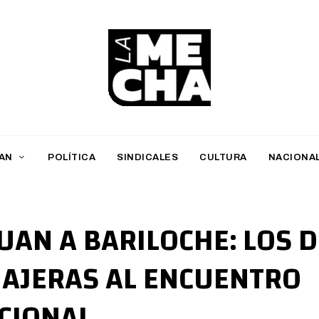
L
a
M
AN
POLÍTICA
SINDICALES
CULTURA
NACIONA
e
c
h
UAN A BARILOCHE: LOS 
a
VIAJERAS AL ENCUENTRO
PERIODISMO DIGITAL
CIONAL