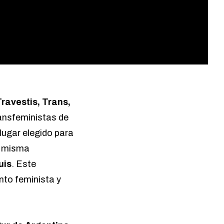
ravestis, Trans,
ransfeministas de
 lugar elegido para
la misma
uis
. Este
ento feminista y