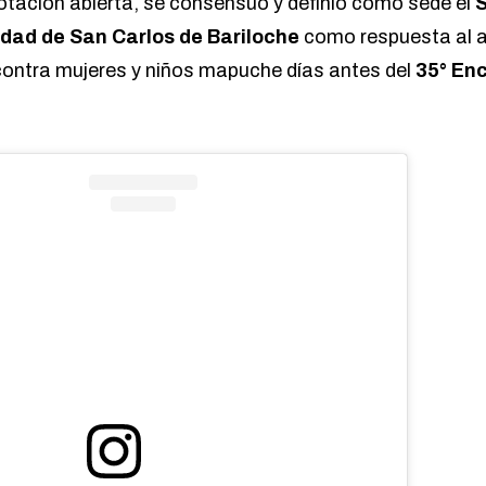
otación abierta, se consensuó y definió como sede
el
S
dad de San Carlos de Bariloche
como respuesta al a
contra mujeres y niños mapuche días antes del
35° En