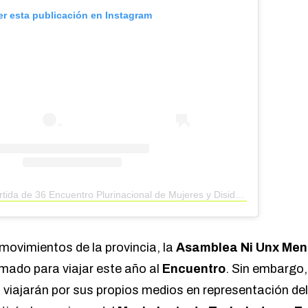
er esta publicación en Instagram
Una publicación compartida de 36 Encuentro Plurinacional de Mujeres y Disidencias (@36encpluri.mujeresydisidencias)
movimientos de la provincia, la
Asamblea
Ni Unx Me
mado para viajar este año al
Encuentro
. Sin embargo
 viajarán por sus propios medios en representación del