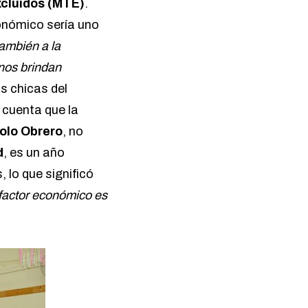
cluidos (MTE)
.
onómico sería uno
también a la
nos brindan
as chicas del
 cuenta que la
olo Obrero
, no
d
, es un año
 lo que significó
 factor económico es