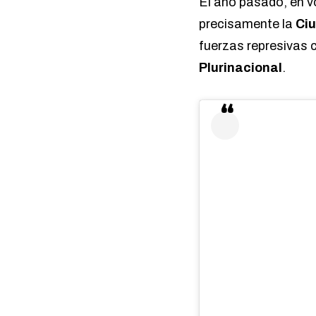
El año pasado, en v
precisamente la
Ciu
fuerzas represivas 
Plurinacional
.