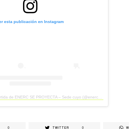
er esta publicación en Instagram
Una publicación compartida de ENERC SE PROYECTA – Sede cuyo (@enercseproyectasedecuyo)
0
TWITTER
0
W