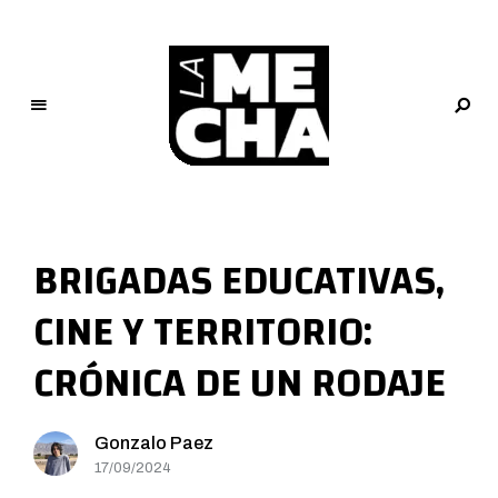
L
a
M
BRIGADAS EDUCATIVAS,
e
c
CINE Y TERRITORIO:
h
a
CRÓNICA DE UN RODAJE
PERIODISMO DIGITAL
Gonzalo Paez
17/09/2024