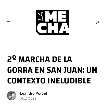
L
a
M
2º MARCHA DE LA
e
c
GORRA EN SAN JUAN: UN
h
a
CONTEXTO INELUDIBLE
PERIODISMO DIGITAL
Leandro Porcel
07/12/2023