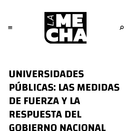
L
a
M
UNIVERSIDADES
e
c
PÚBLICAS: LAS MEDIDAS
h
a
DE FUERZA Y LA
PERIODISMO DIGITAL
RESPUESTA DEL
GOBIERNO NACIONAL