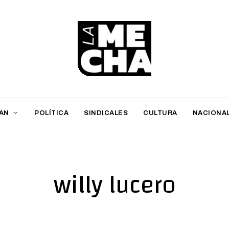
L
a
M
AN
POLÍTICA
SINDICALES
CULTURA
NACIONA
e
c
h
willy lucero
a
PERIODISMO DIGITAL