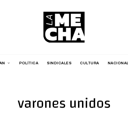
L
a
M
AN
POLÍTICA
SINDICALES
CULTURA
NACIONA
e
c
h
varones unidos
a
PERIODISMO DIGITAL