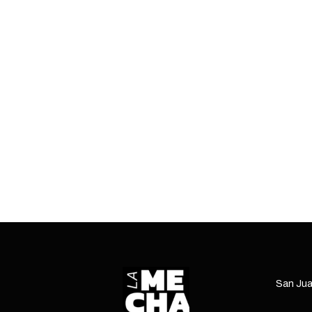
arios
y
e
on
año
ncia.
San Jua