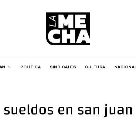
L
a
M
AN
POLÍTICA
SINDICALES
CULTURA
NACIONA
e
c
h
sueldos en san juan
a
PERIODISMO DIGITAL