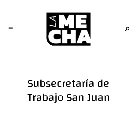
L
a
M
e
Subsecretaría de
c
h
Trabajo San Juan
a
PERIODISMO DIGITAL