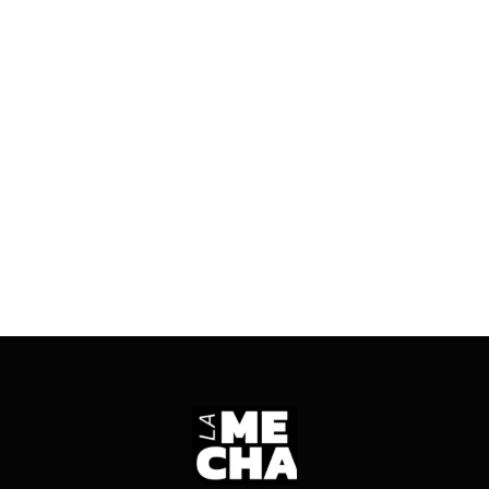
10/03/2026
2 mins read
Trabajo invocó la normativa impulsada por Milei
para garantizar clases. Los sindicatos
denunciaron abuso de poder y convocaron a una
marcha de antorchas.
ENTRÁ