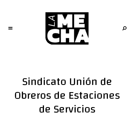
L
a
M
e
Sindicato Unión de
c
h
Obreros de Estaciones
a
de Servicios
PERIODISMO DIGITAL