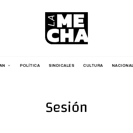
L
a
M
AN
POLÍTICA
SINDICALES
CULTURA
NACIONA
e
c
h
Sesión
a
PERIODISMO DIGITAL