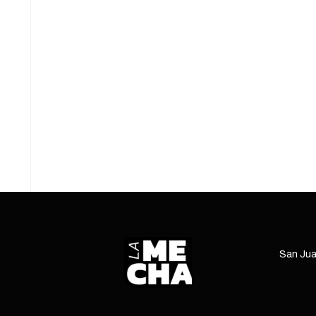
20/05/2026
2 mins read
La Cámara de Diputados aprobó a modificación
al Régimen de Zona Fría. El proyecto fue
presentado por el oficialismo y buscaba reducir
a la Patagonia, …
ENTRÁ
San Jua