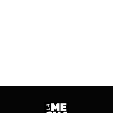
EN SAN JUAN
11/03/2026
2 mins read
Docentes marcharon por el centro sanjuanino
con velas y carteles contra el Gobierno de
Orrego, en medio del conflicto salarial y tras
levantarse el paro.
ENTRÁ