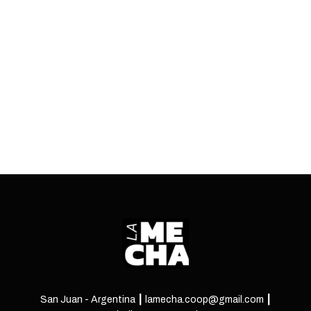
movilizaron este 7 de agosto en la capital
sanjuanina para reclamar empleo genuino y
frenar el ajuste.
ENTRÁ
San Juan - Argentina ┃ lamecha.coop@gmail.com ┃