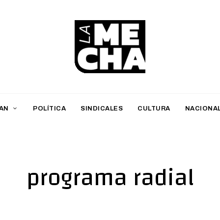
L
a
M
AN
POLÍTICA
SINDICALES
CULTURA
NACIONA
e
c
h
programa radial
a
PERIODISMO DIGITAL