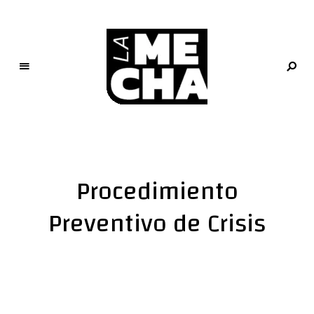
L
a
M
e
Procedimiento
c
h
Preventivo de Crisis
a
PERIODISMO DIGITAL