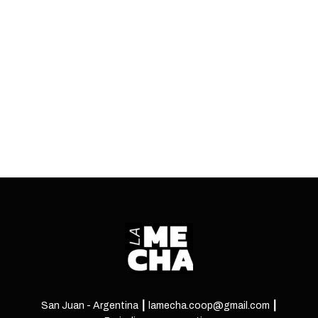
Además, el sanatorio se comprometió a no
realizar nuevos despidos. De igual modo, se
pasó a un cuarto intermedio por 15 días.
ENTRÁ
San Juan - Argentina ┃ lamecha.coop@gmail.com ┃