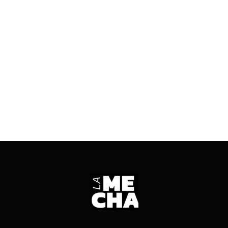
Documentos oficiales revelan qué empresas
concentraron mayores recursos y exponen
fuertes brechas en la asignación durante el
último trimestre de 2024.
ENTRÁ