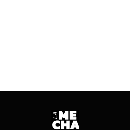
LATINOAMÉRICA
21/05/2023
4 mins read
Está conformada por más de 70 medios de todo
el país de la que La Mecha forma parte. Todos
los detalles en la nota.
ENTRÁ