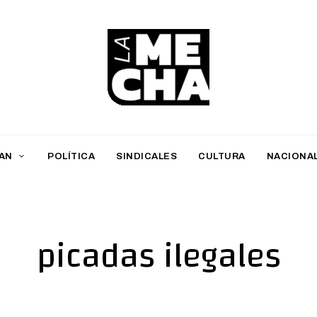
L
a
M
AN
POLÍTICA
SINDICALES
CULTURA
NACIONA
e
c
h
picadas ilegales
a
PERIODISMO DIGITAL