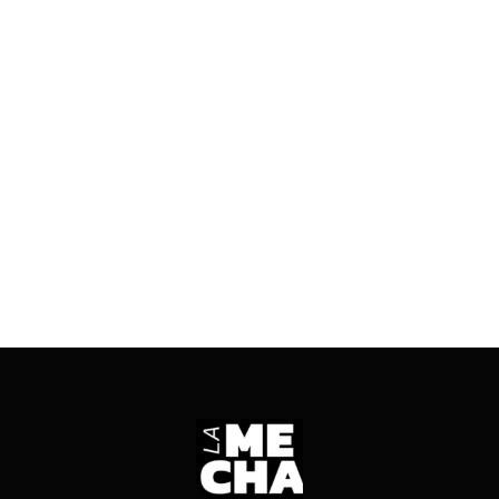
MUNDO
02/09/2025
4 mins read
Los números de la primera temporada de la low
cost en San Juan: subsidios estatales, demoras
recurrentes y cientos de pasajeros afectados.
ENTRÁ