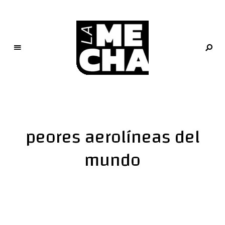
L
a
M
e
peores aerolíneas del
c
h
mundo
a
PERIODISMO DIGITAL