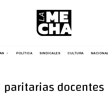
L
a
M
AN
POLÍTICA
SINDICALES
CULTURA
NACIONA
e
c
h
paritarias docentes
a
PERIODISMO DIGITAL