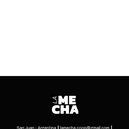
El 6 de septiembre, el músico sanjuanino brinda
un pop sunset en el Chalet Cantoni. Lo
acompaña el dúo de bailarinas y performers
Yeguas Sagradas y DJ Rokers.
ENTRÁ
San Juan - Argentina ┃ lamecha.coop@gmail.com ┃