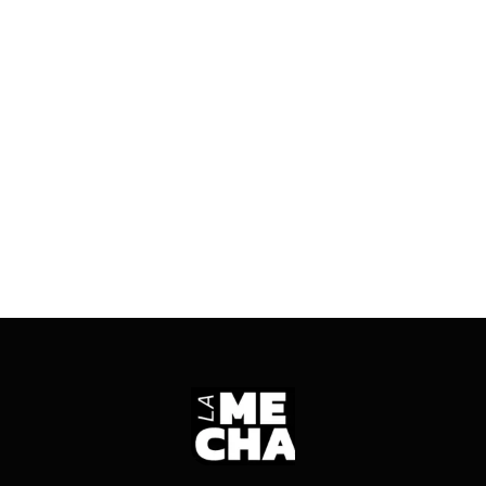
Análisis departamento por departamento,
elecciones que desdoblaron las provincias en
2025 y antecedentes legislativos de 2021, 2017
y 2013.
ENTRÁ