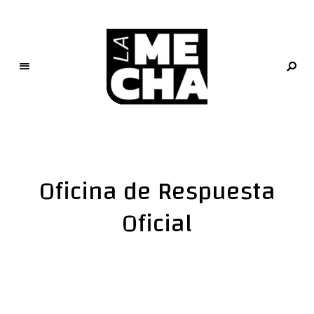
L
a
M
e
Oficina de Respuesta
c
h
Oficial
a
PERIODISMO DIGITAL