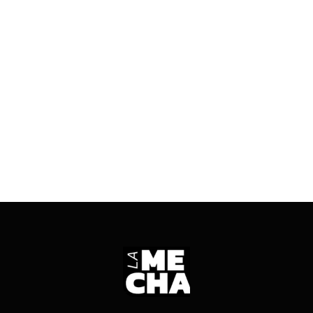
casi $10 mil millones al Tesoro Provincial se
ajustó a la ley. El uso de esos recursos abrió
cuestionamientos en el sector minero y expuso
zonas grises del marco normativo.
ENTRÁ