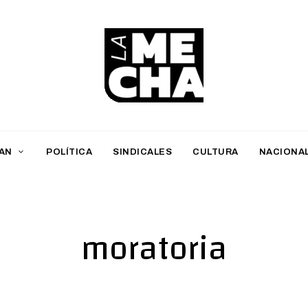
L
a
M
AN
POLÍTICA
SINDICALES
CULTURA
NACIONA
e
c
h
moratoria
a
PERIODISMO DIGITAL