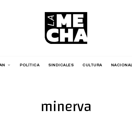
L
a
M
AN
POLÍTICA
SINDICALES
CULTURA
NACIONA
e
c
h
minerva
a
PERIODISMO DIGITAL