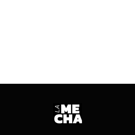
situación, trabajadores de Radio Nacional Jáchal
y la Asociación de Trabajadores de Prensa y
Comunicación de San Juan repudiaron el
accionar del jefe comunal, Miguel Ángel Vega.
ENTRÁ