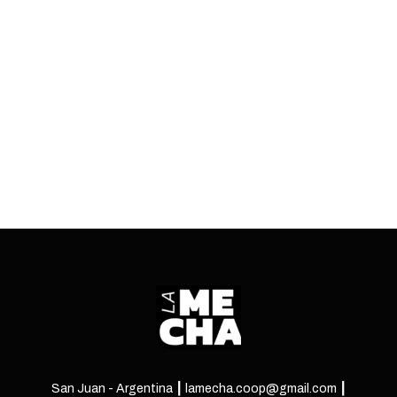
el 16 de mayo a las 21:30. Si estás suscrito a La
Mecha, estás participando por el sorteo de dos
entradas.
ENTRÁ
San Juan - Argentina ┃ lamecha.coop@gmail.com ┃