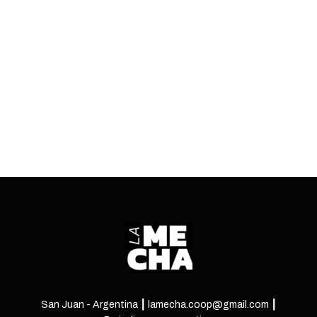
Alrededor de 30 trabajadores reclamaron
durante un acto oficial y luego expusieron sus
inquietudes ante el arzobispo Jorge Lozano
ENTRÁ
San Juan - Argentina ┃ lamecha.coop@gmail.com ┃