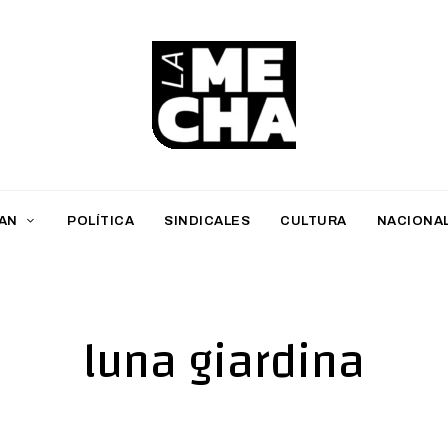
L
a
M
AN
POLÍTICA
SINDICALES
CULTURA
NACIONA
e
c
h
luna giardina
a
PERIODISMO DIGITAL