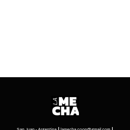
Los números de la primera temporada de la low
cost en San Juan: subsidios estatales, demoras
recurrentes y cientos de pasajeros afectados.
ENTRÁ
San Juan - Argentina ┃ lamecha.coop@gmail.com ┃