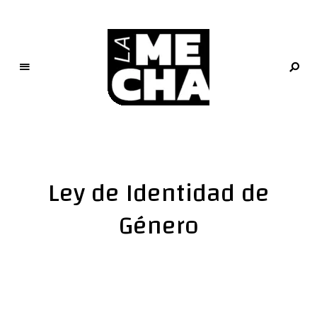
L
a
M
e
Ley de Identidad de
c
h
Género
a
PERIODISMO DIGITAL