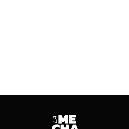
No eligió su nombre casualmente: hay una
cadena de hechos que la llevaron a elegir su
nombre gracias a la Ley de Identidad de Género.
Qué dejó atrás para ser quién es y el humilde
sueño que anhela cumplir. Una campaña que
encierra más que una simple construcción.
ENTRÁ