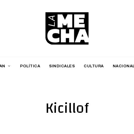
L
a
M
AN
POLÍTICA
SINDICALES
CULTURA
NACIONA
e
c
h
Kicillof
a
PERIODISMO DIGITAL