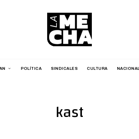
L
a
M
AN
POLÍTICA
SINDICALES
CULTURA
NACIONA
e
c
h
kast
a
PERIODISMO DIGITAL