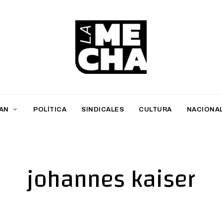
L
a
M
AN
POLÍTICA
SINDICALES
CULTURA
NACIONA
e
c
h
johannes kaiser
a
PERIODISMO DIGITAL