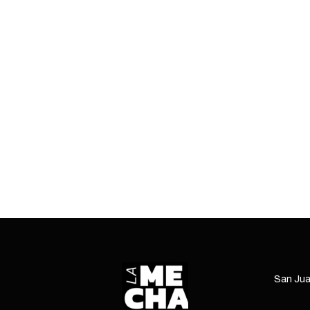
POR
smos
a que
dad
ltima
San Jua