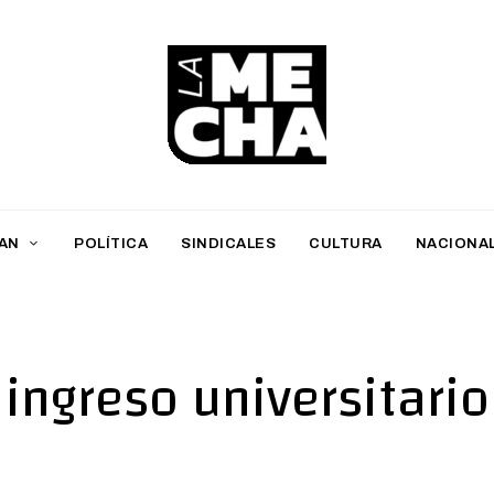
L
a
M
AN
POLÍTICA
SINDICALES
CULTURA
NACIONA
e
c
h
ingreso universitario
a
PERIODISMO DIGITAL