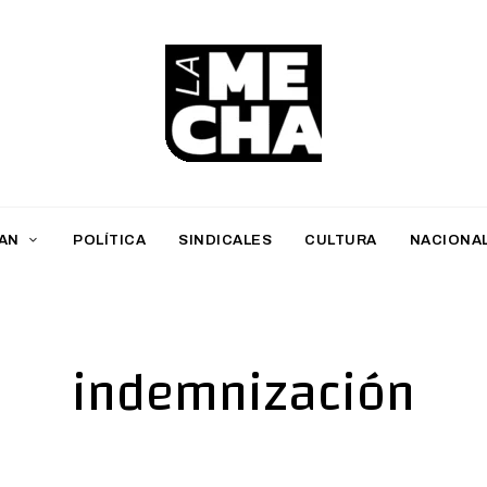
L
a
M
AN
POLÍTICA
SINDICALES
CULTURA
NACIONA
e
c
h
indemnización
a
PERIODISMO DIGITAL