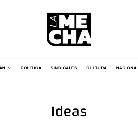
L
a
M
AN
POLÍTICA
SINDICALES
CULTURA
NACIONA
e
c
h
Ideas
a
PERIODISMO DIGITAL