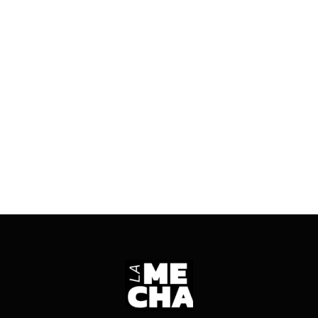
voluntarios, cierres y tickets más bajos. Mientras
tanto, desde la Cámara de Comercio reconocen
que el movimiento por el Día de la Madre apenas
igualó al del año pasado, pero con regalos de
menor valor.
ENTRÁ