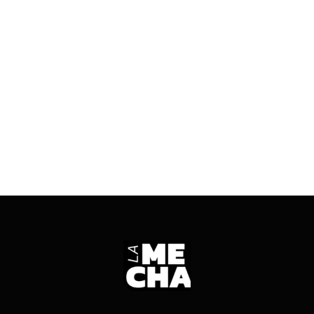
Se trata de Juan Pablo Gómez, secretario
general de la Juventud Universitaria Peronista
(JUP) que ofreció una perspectiva federal a la
conversación.
ENTRÁ