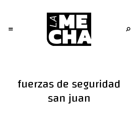
L
a
M
e
fuerzas de seguridad
c
h
san juan
a
PERIODISMO DIGITAL