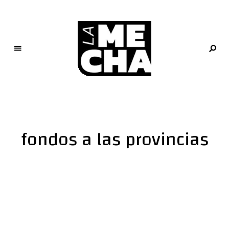
L
a
M
e
fondos a las provincias
c
h
a
PERIODISMO DIGITAL