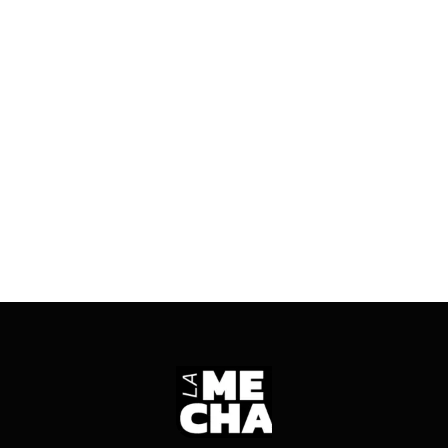
leyes claves en educación, salud y fondos a las
provincias. La derrota incrementa el costo
político sufrido tras la derrota de los libertarios
en las elecciones legislativas de Provincia de
Buenos Aires.
ENTRÁ