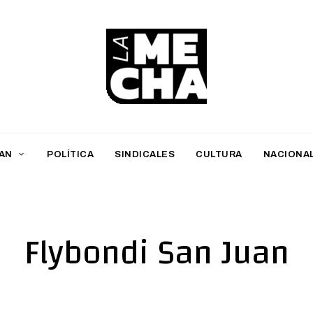
L
a
M
AN
POLÍTICA
SINDICALES
CULTURA
NACIONA
e
c
h
Flybondi San Juan
a
PERIODISMO DIGITAL